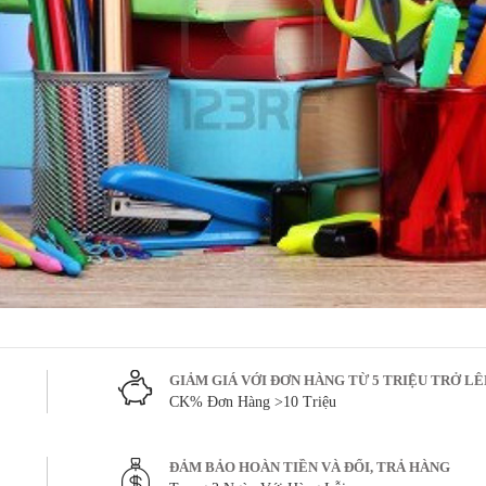
GIẢM GIÁ VỚI ĐƠN HÀNG TỪ 5 TRIỆU TRỞ L
CK% Đơn Hàng >10 Triệu
ĐẢM BẢO HOÀN TIỀN VÀ ĐỔI, TRẢ HÀNG