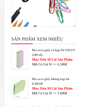
SẢN PHẨM XEM NHIỀU
Bìa acco giấy có kẹp A4-S/021N
(180 tờ)
Mua Trên 50 Cái Sản Phẩm
Mới Có Giá Sỉ => 6,500đ
Bìa acco giấy không kẹp A4-
E/061IF
Mua Trên 50 Cái Sản Phẩm
Mới Có Giá Sỉ => 5,600đ