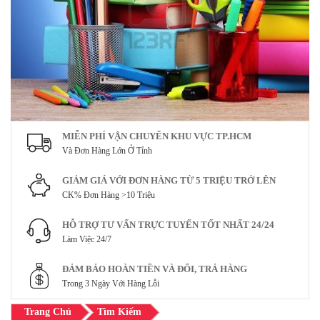
MIỄN PHÍ VẬN CHUYỂN KHU VỰC TP.HCM
Và Đơn Hàng Lớn Ở Tỉnh
GIẢM GIÁ VỚI ĐƠN HÀNG TỪ 5 TRIỆU TRỞ LÊN
CK% Đơn Hàng >10 Triệu
HỖ TRỢ TƯ VẤN TRỰC TUYẾN TỐT NHẤT 24/24
Làm Việc 24/7
ĐẢM BẢO HOÀN TIỀN VÀ ĐỔI, TRẢ HÀNG
Trong 3 Ngày Với Hàng Lỗi
Trang Chủ
Tìm Kiếm