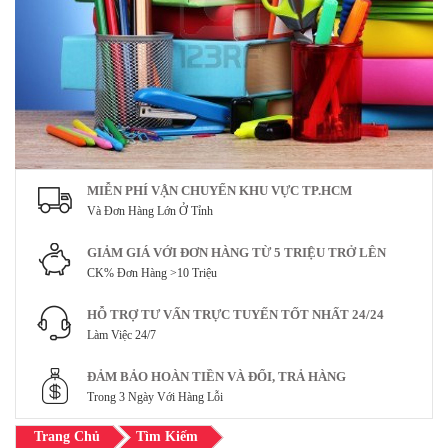
MIỄN PHÍ VẬN CHUYỂN KHU VỰC TP.HCM
Và Đơn Hàng Lớn Ở Tỉnh
GIẢM GIÁ VỚI ĐƠN HÀNG TỪ 5 TRIỆU TRỞ LÊN
CK% Đơn Hàng >10 Triệu
HỖ TRỢ TƯ VẤN TRỰC TUYẾN TỐT NHẤT 24/24
Làm Việc 24/7
ĐẢM BẢO HOÀN TIỀN VÀ ĐỔI, TRẢ HÀNG
Trong 3 Ngày Với Hàng Lỗi
Trang Chủ
Tìm Kiếm