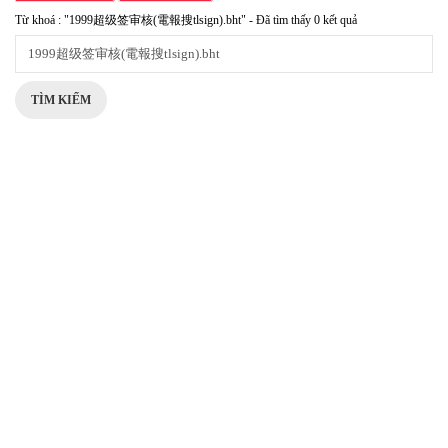
Từ khoá : "1999超级签审核(電報搜tlsign).bht" - Đã tìm thấy 0 kết quả
TÌM KIẾM