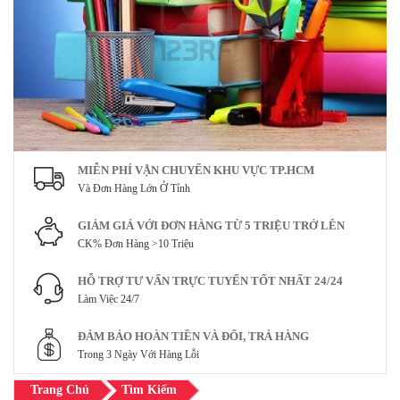
MIỄN PHÍ VẬN CHUYỂN KHU VỰC TP.HCM
Và Đơn Hàng Lớn Ở Tỉnh
GIẢM GIÁ VỚI ĐƠN HÀNG TỪ 5 TRIỆU TRỞ LÊN
CK% Đơn Hàng >10 Triệu
HỖ TRỢ TƯ VẤN TRỰC TUYẾN TỐT NHẤT 24/24
Làm Việc 24/7
ĐẢM BẢO HOÀN TIỀN VÀ ĐỔI, TRẢ HÀNG
Trong 3 Ngày Với Hàng Lỗi
Trang Chủ
Tìm Kiếm