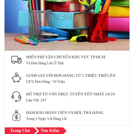
MIỄN PHÍ VẬN CHUYỂN KHU VỰC TP.HCM
Và Đơn Hàng Lớn Ở Tỉnh
GIẢM GIÁ VỚI ĐƠN HÀNG TỪ 5 TRIỆU TRỞ LÊN
CK% Đơn Hàng >10 Triệu
HỖ TRỢ TƯ VẤN TRỰC TUYẾN TỐT NHẤT 24/24
Làm Việc 24/7
ĐẢM BẢO HOÀN TIỀN VÀ ĐỔI, TRẢ HÀNG
Trong 3 Ngày Với Hàng Lỗi
Trang Chủ
Tìm Kiếm