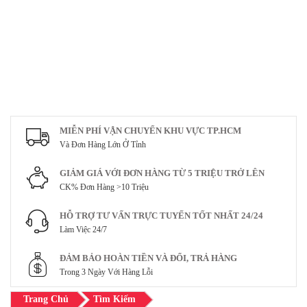
MIỄN PHÍ VẬN CHUYỂN KHU VỰC TP.HCM
Và Đơn Hàng Lớn Ở Tỉnh
GIẢM GIÁ VỚI ĐƠN HÀNG TỪ 5 TRIỆU TRỞ LÊN
CK% Đơn Hàng >10 Triệu
HỖ TRỢ TƯ VẤN TRỰC TUYẾN TỐT NHẤT 24/24
Làm Việc 24/7
ĐẢM BẢO HOÀN TIỀN VÀ ĐỔI, TRẢ HÀNG
Trong 3 Ngày Với Hàng Lỗi
Trang Chủ
Tìm Kiếm