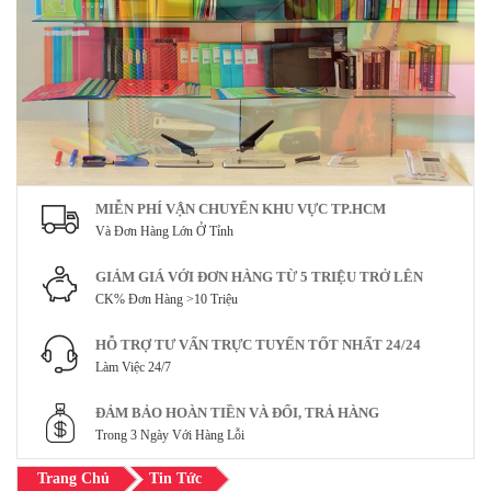
MIỄN PHÍ VẬN CHUYỂN KHU VỰC TP.HCM
Và Đơn Hàng Lớn Ở Tỉnh
GIẢM GIÁ VỚI ĐƠN HÀNG TỪ 5 TRIỆU TRỞ LÊN
CK% Đơn Hàng >10 Triệu
HỖ TRỢ TƯ VẤN TRỰC TUYẾN TỐT NHẤT 24/24
Làm Việc 24/7
ĐẢM BẢO HOÀN TIỀN VÀ ĐỔI, TRẢ HÀNG
Trong 3 Ngày Với Hàng Lỗi
Trang Chủ
Tin Tức