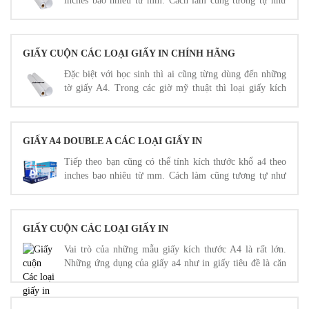
inches bao nhiêu từ mm. Cách làm cũng tương tự như
khi bạn tính theo đơn vị cm.
GIẤY CUỘN CÁC LOẠI GIẤY IN CHÍNH HÃNG
Đặc biệt với học sinh thì ai cũng từng dùng đến những
tờ giấy A4. Trong các giờ mỹ thuật thì loại giấy kích
thước A4 px (cm, mm,…) như một người bạn không thể
thiếu.
GIẤY A4 DOUBLE A CÁC LOẠI GIẤY IN
Tiếp theo bạn cũng có thể tính kích thước khổ a4 theo
inches bao nhiêu từ mm. Cách làm cũng tương tự như
khi bạn tính theo đơn vị cm.
GIẤY CUỘN CÁC LOẠI GIẤY IN
Vai trò của những mẫu giấy kích thước A4 là rất lớn.
Những ứng dụng của giấy a4 như in giấy tiêu đề là căn
cứ để cá nhân nhân viên thực hiện ghi chép thông tin
văn phòng