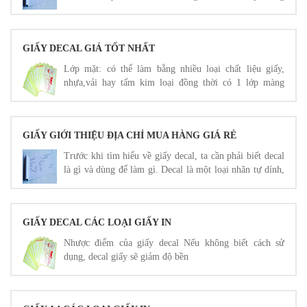
mỏng để ngăn ẩm và bụi.
GIẤY DECAL GIÁ TỐT NHẤT
Lớp mặt: có thể làm bằng nhiều loại chất liệu giấy,
nhựa,vải hay tấm kim loại đồng thời có 1 lớp màng
mỏng để ngăn ẩm và bụi.
GIẤY GIỚI THIỆU ĐỊA CHỈ MUA HÀNG GIÁ RẺ
Trước khi tìm hiểu về giấy decal, ta cần phải biết decal
là gì và dùng để làm gì. Decal là một loại nhãn tự dính,
được tráng sẵn keo và có lớp giấy bảo vệ lớp keo đó có
thể dính dưới tác dụng của áp lực.
GIẤY DECAL CÁC LOẠI GIẤY IN
Nhược điểm của giấy decal Nếu không biết cách sử
dụng, decal giấy sẽ giảm độ bền