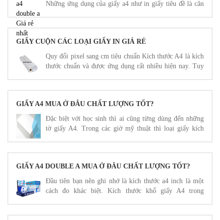
Những ứng dụng của giấy a4 như in giấy tiêu đề là căn
cứ để cá nhân nhân viên thực hiện ghi chép thông tin
văn phòng.
GIẤY CUỘN CÁC LOẠI GIẤY IN GIÁ RẺ
Quy đổi pixel sang cm tiêu chuẩn Kích thước A4 là kích
thước chuẩn và được ứng dụng rất nhiều hiện nay. Tuy
nhiên dù ứng dụng trong lĩnh vực nào thì bạn cũng cần
hiểu rõ về chỉ số size của nó.
GIẤY A4 MUA Ở ĐÂU CHẤT LƯỢNG TỐT?
Đặc biệt với học sinh thì ai cũng từng dùng đến những
tờ giấy A4. Trong các giờ mỹ thuật thì loại giấy kích
thước A4 px (cm, mm,…) như một người bạn không thể
thiếu.
GIẤY A4 DOUBLE A MUA Ở ĐÂU CHẤT LƯỢNG TỐT?
Đầu tiên bạn nên ghi nhớ là kích thước a4 inch là một
cách đo khác biệt. Kích thước khổ giấy A4 trong
photoshops, in ấn theo inch cũng được ứng dụng nhiều.