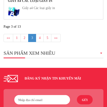
GIẤY A4 CÁC LOẠI GIẤY IN
Giấy a4 Các loại giấy in
Page 3 of 13
««
1
2
3
4
5
»»
SẢN PHẨM XEM NHIỀU
ĐĂNG KÝ NHẬN TIN KHUYẾN MÃI
GỬI