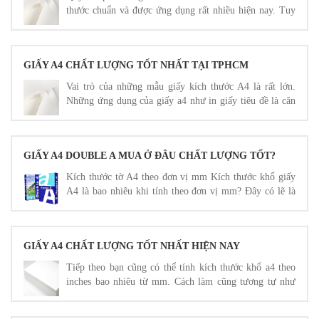
thước chuẩn và được ứng dụng rất nhiều hiện nay. Tuy
nhiên dù ứng dụng trong lĩnh vực nào thì bạn cũng cần
hiểu rõ về chỉ số size của nó.
GIẤY A4 CHẤT LƯỢNG TỐT NHẤT TẠI TPHCM
Vai trò của những mẫu giấy kích thước A4 là rất lớn.
Những ứng dụng của giấy a4 như in giấy tiêu đề là căn
cứ để cá nhân nhân viên thực hiện ghi chép thông tin
văn phòng.
GIẤY A4 DOUBLE A MUA Ở ĐÂU CHẤT LƯỢNG TỐT?
Kích thước tờ A4 theo đơn vị mm Kích thước khổ giấy
A4 là bao nhiêu khi tính theo đơn vị mm? Đây có lẽ là
câu hỏi được tìm kiếm rất nhiều.
GIẤY A4 CHẤT LƯỢNG TỐT NHẤT HIỆN NAY
Tiếp theo bạn cũng có thể tính kích thước khổ a4 theo
inches bao nhiêu từ mm. Cách làm cũng tương tự như
khi bạn tính theo đơn vị cm.