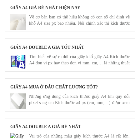
GIẤY A4 GIÁ RẺ NHẤT HIỆN NAY
Về cơ bản bạn có thể hiểu không có con số chỉ định về
khổ A4 size px bao nhiêu. Nói chính xác thì kích thước
khổ giấy A4 pixel không chỉ có 1 con số như đơn vị cm,
mm, inches.
GIẤY A4 DOUBLE A GIÁ TỐT NHẤT
Tìm hiểu về sự ra đời của giấy khổ giấy A4 Kích thước
A4 đơn vị px hay theo đơn vị mm, cm,… là những thuật
ngữ khá quen thuộc.
GIẤY A4 MUA Ở ĐÂU CHẤT LƯỢNG TỐT?
Những ứng dụng của kích thước giấy A4 khi quy đổi
pixel sang cm Kích thước a4 px (cm, mm,…) được xem
là kích thước chuẩn.
GIẤY A4 DOUBLE A GIÁ RẺ NHẤT
Vai trò của những mẫu giấy kích thước A4 là rất lớn.