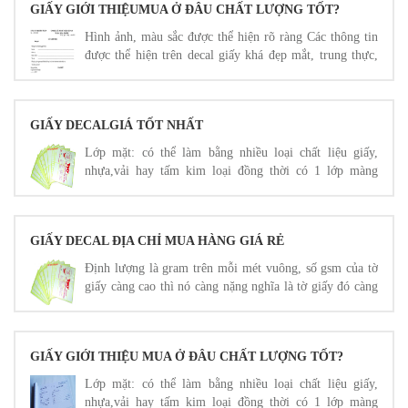
GIẤY GIỚI THIỆUMUA Ở ĐÂU CHẤT LƯỢNG TỐT?
Hình ảnh, màu sắc được thể hiện rõ ràng Các thông tin
được thể hiện trên decal giấy khá đẹp mắt, trung thực,
ấn tượng Có độ bám dính tốt
GIẤY DECALGIÁ TỐT NHẤT
Lớp mặt: có thể làm bằng nhiều loại chất liệu giấy,
nhựa,vải hay tấm kim loại đồng thời có 1 lớp màng
mỏng để ngăn ẩm và bụi.
GIẤY DECAL ĐỊA CHỈ MUA HÀNG GIÁ RẺ
Định lượng là gram trên mỗi mét vuông, số gsm của tờ
giấy càng cao thì nó càng nặng nghĩa là tờ giấy đó càng
dày
GIẤY GIỚI THIỆU MUA Ở ĐÂU CHẤT LƯỢNG TỐT?
Lớp mặt: có thể làm bằng nhiều loại chất liệu giấy,
nhựa,vải hay tấm kim loại đồng thời có 1 lớp màng