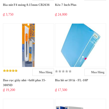
Bìa nút F4 mỏng 0.15mm CB2636
Kéo 7 Inch Plus
₫ 3,750
₫ 24,000
Mua Hàng
Mua Hàng
Dao rọc giấy nhỏ +lưỡi plus 35-
Bìa hồ sơ 10 lá - FL-10P
300ND
₫ 19,200
₫ 17,500