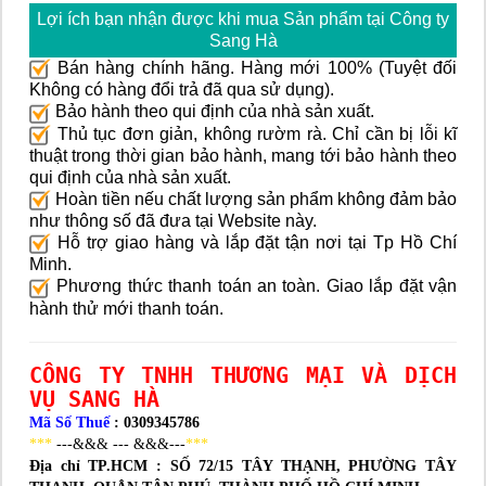
Lợi ích bạn nhận được khi mua Sản phẩm tại Công ty
Sang Hà
Bán hàng chính hãng. Hàng mới 100% (Tuyệt đối
Không có hàng đổi trả đã qua sử dụng).
Bảo hành theo qui định của nhà sản xuất.
Thủ tục đơn giản, không rườm rà. Chỉ cần bị lỗi kĩ
thuật trong thời gian bảo hành, mang tới bảo hành theo
qui định của nhà sản xuất.
Hoàn tiền nếu chất lượng sản phẩm không đảm bảo
như thông số đã đưa tại Website này.
Hỗ trợ giao hàng và lắp đặt tận nơi tại Tp Hồ Chí
Minh.
Phương thức thanh toán an toàn. Giao lắp đặt vận
hành thử mới thanh toán.
CÔNG TY TNHH THƯƠNG MẠI VÀ DỊCH
VỤ SANG HÀ
Mã Số Thuế
: 0309345786
***
---&&& --- &&&---
***
Địa chỉ TP.HCM :
SỐ 72/15 TÂY THẠNH, PHƯỜNG TÂY