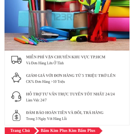
MIỄN PHÍ VẬN CHUYỂN KHU VỰC TP.HCM
Và Đơn Hàng Lớn Ở Tỉnh
GIẢM GIÁ VỚI ĐƠN HÀNG TỪ 5 TRIỆU TRỞ LÊN
CK% Đơn Hàng >10 Triệu
HỖ TRỢ TƯ VẤN TRỰC TUYẾN TỐT NHẤT 24/24
Làm Việc 24/7
ĐẢM BẢO HOÀN TIỀN VÀ ĐỔI, TRẢ HÀNG
Trong 3 Ngày Với Hàng Lỗi
Trang Chủ
Bấm Kim Plus Kim Bấm Plus