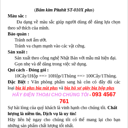
(
Bấm kim Pitahit ST-010X plus
)
Màu sắc :
Đa dạng về màu sắc giúp người dùng dễ dàng lựa chọn
theo sở thích của mình.
Bảo quản :
Tránh nơi ẩm ướt.
Tránh va chạm mạnh vào các vật cứng.
Sản xuất :
Sản xuất theo công nghệ Nhật Bản với mẫu mã hiện đại.
Gọn nhẹ và dễ dàng trong việc sử dụng.
Qui cách - Đóng gói :
10Cây/1Hộp ==> 10Hộp/1Thùng ==> 100Cây/1Thùng.
Đặc Biệt :
Văn phòng phẩm sang hà còn có đây đủ các
loại
bìa lá plus bìa nút plus
và
bìa hồ sơ giấy bìa hộp plus
093 4567
HÃY ĐIỆN THOẠI CHO CHÚNG TÔI
-
761
Sự hài lòng của quý khách là vinh hạnh cho chúng tôi.
Chất
lượng là niềm tin, Dịch vụ là uy tín!
Hãy liên hệ ngay cho chúng tôi có thể mang lại cho bạn
những sản phẩm chất lượng tốt nhất.