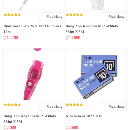
Mua Hàng
Mua Hàng
Ruột xóa Plus V/WH 105TR 5mm x
Băng Xóa Kéo Plus Mr2 Wh645
12m
5Mm X 5M
₫ 12,700
₫ 14,000
Mua Hàng
Mua Hàng
Băng Xóa Kéo Plus Mr2 Wh645
Kim bấm số 10 SS-010
5Mm X 5M
₫ 7,000
₫ 2,600