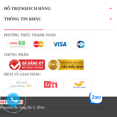
HỖ TRỢ KHÁCH HÀNG
THÔNG TIN KHÁC
PHƯƠNG THỨC THANH TOÁN
CHỨNG NHẬN
DỊCH VỤ GIAO HÀNG
093 4567 761
Powered By Sang Hà © 2016 -
Nhà phân phối sản phẩm chính hãng tại
Tp.HCM
-
RSS