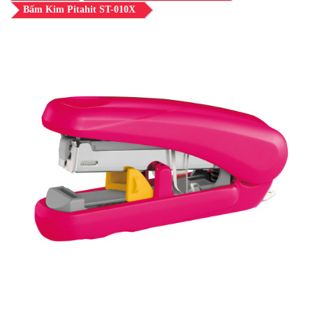
Bấm Kim Pitahit ST-010X