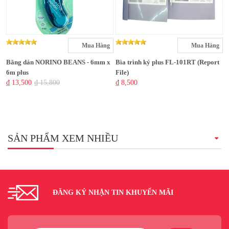
Mua Hàng
Mua Hàng
Băng dán NORINO BEANS - 6mm x
Bìa trình ký plus FL-101RT (Report
6m plus
File)
₫ 13,500
₫ 15,800
₫ 8,500
SẢN PHẨM XEM NHIỀU
ĐĂNG KÝ NHẬN TIN KHUYẾN MÃI