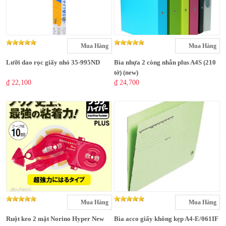
Mua Hàng
Mua Hàng
Lưỡi dao rọc giấy nhỏ 35-995ND
Bìa nhựa 2 còng nhẫn plus A4S (210
tờ) (new)
₫ 22,100
₫ 24,700
Mua Hàng
Mua Hàng
Ruột keo 2 mặt Norino Hyper New
Bìa acco giấy không kẹp A4-E/061IF