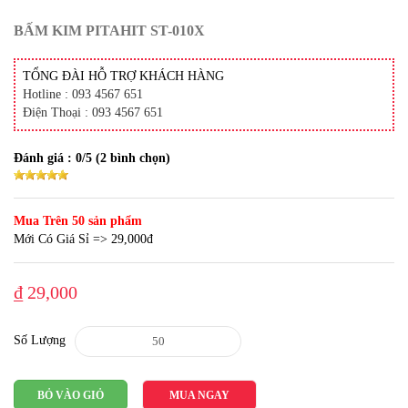
BẤM KIM PITAHIT ST-010X
TỔNG ĐÀI HỖ TRỢ KHÁCH HÀNG
Hotline : 093 4567 651
Điện Thoại : 093 4567 651
Đánh giá :
0
/5 (
2
bình chọn)
Mua Trên 50 sản phẩm
Mới Có Giá Sỉ => 29,000đ
₫ 29,000
Số Lượng
BỎ VÀO GIỎ
MUA NGAY