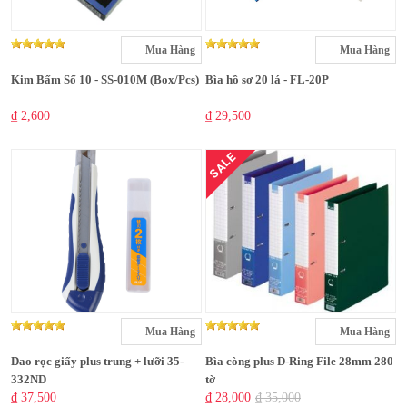
Mua Hàng
Mua Hàng
Kim Bấm Số 10 - SS-010M (Box/Pcs)
Bìa hồ sơ 20 lá - FL-20P
₫ 2,600
₫ 29,500
SALE
Mua Hàng
Mua Hàng
Dao rọc giấy plus trung + lưỡi 35-
Bìa còng plus D-Ring File 28mm 280
332ND
tờ
₫ 37,500
₫ 28,000
₫ 35,000