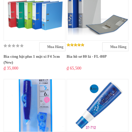
Mua Hàng
Mua Hàng
Bìa còng bật plus 1 mặt xi F4 5cm
Bìa hồ sơ 80 lá - FL-80P
(New)
₫ 35,000
₫ 65,500