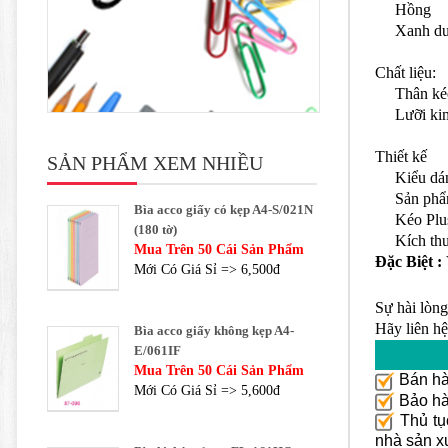
Hồng
Xanh dư
Chất liệu:
Thân kéo l
Lưỡi kim l
Thiết kế
SẢN PHẨM XEM NHIỀU
Kiểu dáng 
Sản phẩm là
Bìa acco giấy có kẹp A4-S/021N
Kéo Plus có
(180 tờ)
Kích thướ
Mua Trên 50 Cái Sản Phẩm
Đặc Biệt :
Mới Có Giá Sỉ => 6,500đ
Sự hài lòng
Hãy liên hệ
Bìa acco giấy không kẹp A4-
E/061IF
Mua Trên 50 Cái Sản Phẩm
Bán hà
Mới Có Giá Sỉ => 5,600đ
Bảo hàn
Thủ tục
nhà sản x