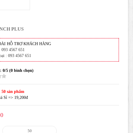
INCH PLUS
ĐÀI HỖ TRỢ KHÁCH HÀNG
: 093 4567 651
oại : 093 4567 651
 :
0
/5 (
0
bình chọn)
 50 sản phẩm
á Sỉ => 19,200đ
00