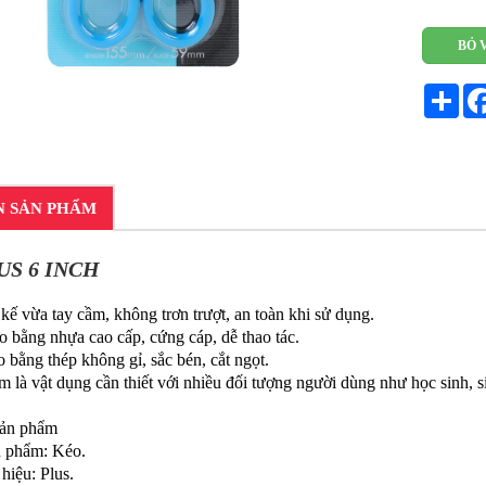
BỎ 
Sha
N SẢN PHẨM
US 6 INCH
 vừa tay cầm, không trơn trượt, an toàn khi sử dụng.
ằng nhựa cao cấp, cứng cáp, dễ thao tác.
ằng thép không gỉ, sắc bén, cắt ngọt.
 vật dụng cần thiết với nhiều đối tượng người dùng như học sinh, sin
sản phẩm
phẩm: Kéo.
ệu: Plus.