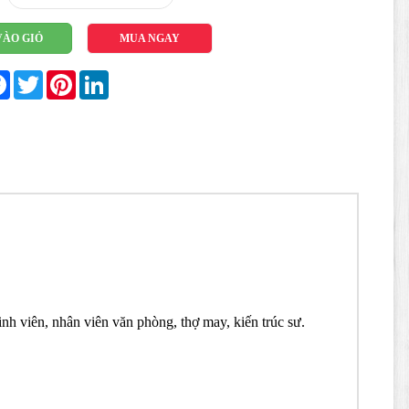
VÀO GIỎ
MUA NGAY
re
Facebook
Twitter
Pinterest
LinkedIn
h viên, nhân viên văn phòng, thợ may, kiến trúc sư.