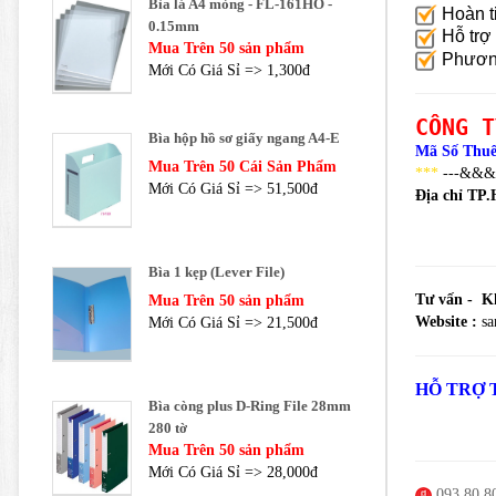
Bìa lá A4 mỏng - FL-161HO -
Hoàn t
0.15mm
Hỗ trợ 
Mua Trên 50 sản phẩm
Phương 
Mới Có Giá Sỉ => 1,300đ
CÔNG T
Bìa hộp hồ sơ giấy ngang A4-E
Mã Số Thu
Mua Trên 50 Cái Sản Phẩm
***
---&&& 
Mới Có Giá Sỉ => 51,500đ
Địa chỉ TP
Bìa 1 kẹp (Lever File)
Tư vấn - Kh
Mua Trên 50 sản phẩm
Website :
sa
Mới Có Giá Sỉ => 21,500đ
HỖ TRỢ 
Bìa còng plus D-Ring File 28mm
280 tờ
Mua Trên 50 sản phẩm
Mới Có Giá Sỉ => 28,000đ
093 80 80