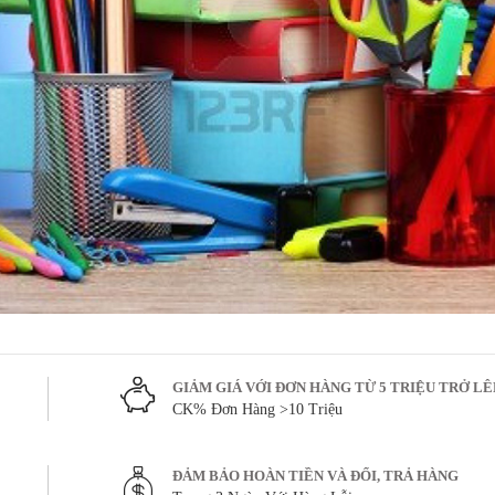
GIẢM GIÁ VỚI ĐƠN HÀNG TỪ 5 TRIỆU TRỞ L
CK% Đơn Hàng >10 Triệu
ĐẢM BẢO HOÀN TIỀN VÀ ĐỔI, TRẢ HÀNG