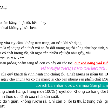
ơng
àm bằng nhựa tốt, bền, nhẹ.
oại không gỉ, sắc bén.
vừa tay cầm, không trơn trượt, an toàn khi sử dụng.
 vật dụng cần thiết với nhiều đối tượng người dùng như học sinh, sin
 chất lượng tốt, cắt ngọt trên nhiều vật liệu như giấy, vải.
c: 15 x 6.5 cm
Văn phòng phẩm sang hà còn có đây đủ các loại
bút xoá băng xoá ruộ
HÃY ĐIỆN THOẠI CHO CHÚNG TÔI
 của quý khách là vinh hạnh cho chúng tôi.
Chất lượng là niềm tin, D
 ngay cho chúng tôi có thể mang lại cho bạn những sản phẩm chất lượn
Lợi ích bạn nhận được khi mua Sản phẩm 
ng chính hãng. Hàng mới 100% (Tuyệt đối Không có hàng đổi t
h theo qui định của nhà sản xuất.
 đơn giản, không rườm rà. Chỉ cần bị lỗi kĩ thuật trong thời 
uất.