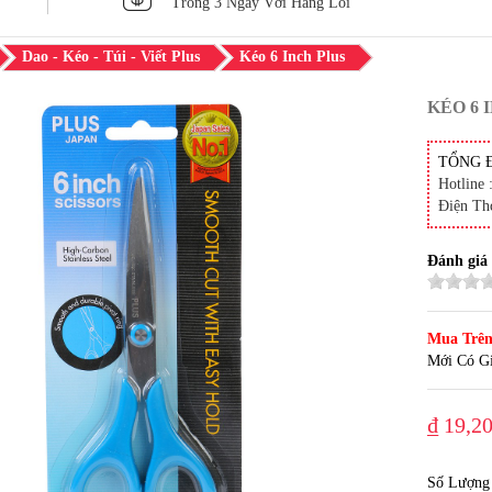
Trong 3 Ngày Với Hàng Lỗi
Dao - Kéo - Túi - Viết Plus
Kéo 6 Inch Plus
KÉO 6 
TỔNG 
Hotline 
Điện Th
Đánh giá
Mua Trên
Mới Có Gi
₫ 19,2
Số Lượng