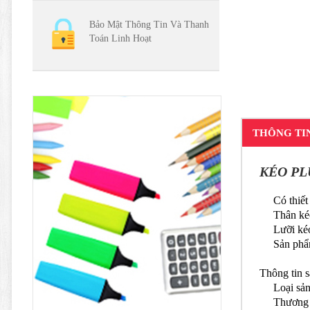
Bảo Mật Thông Tin Và Thanh
Toán Linh Hoạt
THÔNG TI
KÉO PL
Có thiết kế
Thân kéo b
Lưỡi kéo b
Sản phẩm là
Thông tin 
Loại sản 
Thương hi