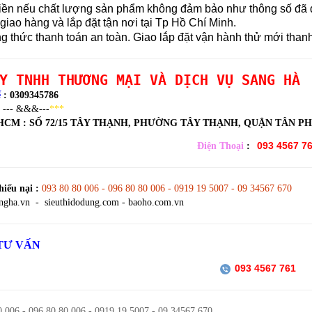
iền nếu chất lượng sản phẩm không đảm bảo như thông số đã đ
giao hàng và lắp đặt tận nơi tại Tp Hồ Chí Minh.
thức thanh toán an toàn. Giao lắp đặt vận hành thử mới thanh
Y TNHH THƯƠNG MẠI VÀ DỊCH VỤ SANG HÀ
ế
: 0309345786
--- &&&---
***
.HCM :
SỐ 72/15 TÂY THẠNH, PHƯỜNG TÂY THẠNH, QUẬN TÂN P
093 4567 7
Điện Thoại
:
iếu nại :
093 80 80 006 - 096 80 80 006 - 0919 19 5007 - 09 34567 670
ngha.vn - sieuthidodung.com - baoho.com.vn
TƯ VẤN
093 4567 761
 006 - 096 80 80 006 - 0919 19 5007 - 09 34567 670