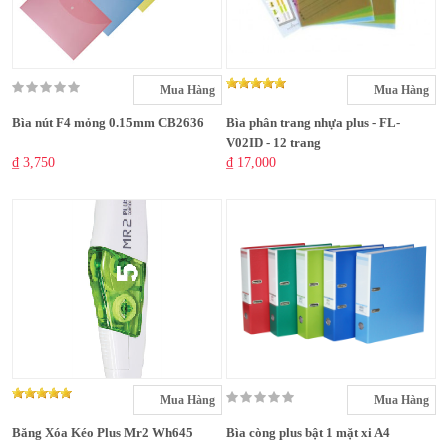
Mua Hàng
Mua Hàng
Bìa nút F4 mỏng 0.15mm CB2636
Bìa phân trang nhựa plus - FL-
V02ID - 12 trang
₫ 3,750
₫ 17,000
Mua Hàng
Mua Hàng
Băng Xóa Kéo Plus Mr2 Wh645
Bìa còng plus bật 1 mặt xi A4