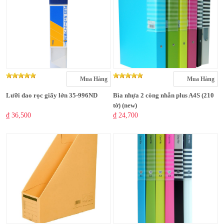
Mua Hàng
Mua Hàng
Lưỡi dao rọc giấy lớn 35-996ND
Bìa nhựa 2 còng nhẫn plus A4S (210
tờ) (new)
₫ 36,500
₫ 24,700