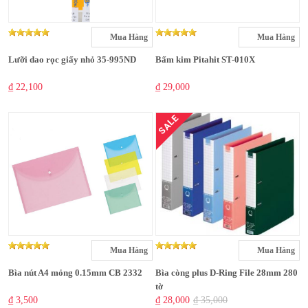
Mua Hàng
Mua Hàng
Lưỡi dao rọc giấy nhỏ 35-995ND
Bấm kim Pitahit ST-010X
₫ 22,100
₫ 29,000
SALE
Mua Hàng
Mua Hàng
Bìa nút A4 mỏng 0.15mm CB 2332
Bìa còng plus D-Ring File 28mm 280
tờ
₫ 3,500
₫ 28,000
₫ 35,000