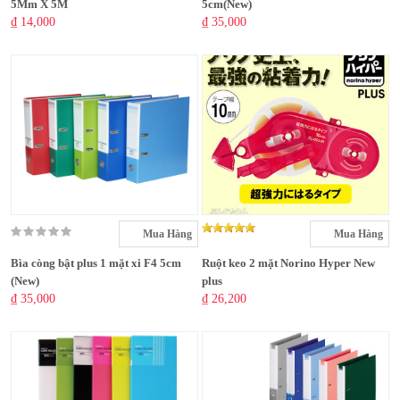
5Mm X 5M
5cm(New)
₫ 14,000
₫ 35,000
Mua Hàng
Mua Hàng
Bìa còng bật plus 1 mặt xi F4 5cm
Ruột keo 2 mặt Norino Hyper New
(New)
plus
₫ 35,000
₫ 26,200