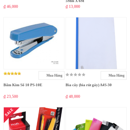
5Mm X 6M
₫ 46,000
₫ 13,000
Mua Hàng
Mua Hàng
Bấm Kim Số 10 PS-10E
Bìa cây (bìa rút gáy) A4S-30
₫ 23,500
₫ 48,000
SALE