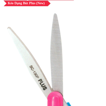
Kéo Dạng Bút Plus (new)