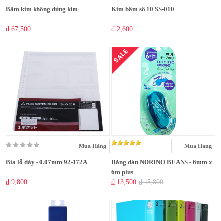
Bấm kim không dùng kim
Kim bấm số 10 SS-010
₫ 67,500
₫ 2,600
SALE
Mua Hàng
Mua Hàng
Bìa lỗ dày - 0.07mm 92-372A
Băng dán NORINO BEANS - 6mm x
6m plus
₫ 9,800
₫ 13,500
₫ 15,800