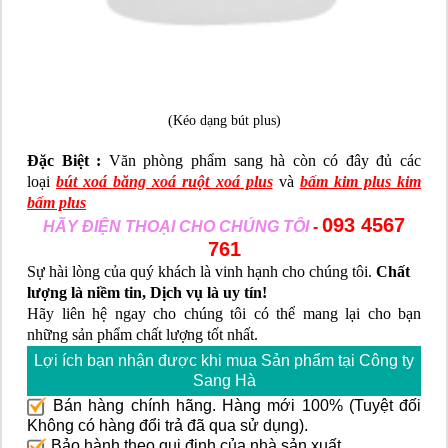
(Kéo dạng bút plus)
Đặc Biệt :
Văn phòng phẩm sang hà còn có đây đủ các
loại
bút xoá băng xoá ruột xoá plus
và
bấm kim plus kim
bấm plus
093 4567
HÃY ĐIỆN THOẠI CHO CHÚNG TÔI
-
761
Sự hài lòng của quý khách là vinh hạnh cho chúng tôi.
Chất
lượng là niềm tin, Dịch vụ là uy tín!
Hãy liên hệ ngay cho chúng tôi có thể mang lại cho bạn
những sản phẩm chất lượng tốt nhất.
Lợi ích bạn nhận được khi mua Sản phẩm tại Công ty
Sang Hà
Bán hàng chính hãng. Hàng mới 100% (Tuyệt đối
Không có hàng đổi trả đã qua sử dụng).
Bảo hành theo qui định của nhà sản xuất.