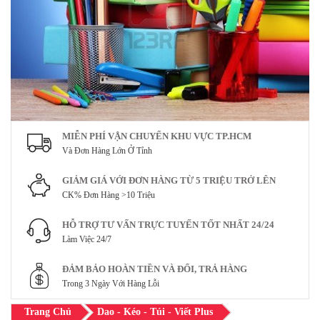
MIỄN PHÍ VẬN CHUYỂN KHU VỰC TP.HCM
Và Đơn Hàng Lớn Ở Tỉnh
GIẢM GIÁ VỚI ĐƠN HÀNG TỪ 5 TRIỆU TRỞ LÊN
CK% Đơn Hàng >10 Triệu
HỖ TRỢ TƯ VẤN TRỰC TUYẾN TỐT NHẤT 24/24
Làm Việc 24/7
ĐẢM BẢO HOÀN TIỀN VÀ ĐỔI, TRẢ HÀNG
Trong 3 Ngày Với Hàng Lỗi
Trang Chủ
Dao - Kéo - Túi - Viết Plus