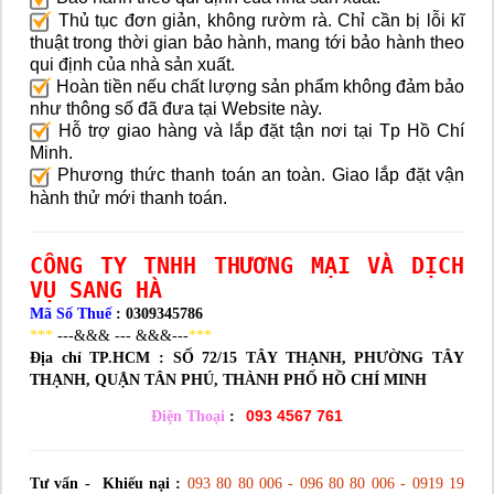
Thủ tục đơn giản, không rườm rà. Chỉ cần bị lỗi kĩ
thuật trong thời gian bảo hành, mang tới bảo hành theo
qui định của nhà sản xuất.
Hoàn tiền nếu chất lượng sản phẩm không đảm bảo
như thông số đã đưa tại Website này.
Hỗ trợ giao hàng và lắp đặt tận nơi tại Tp Hồ Chí
Minh.
Phương thức thanh toán an toàn. Giao lắp đặt vận
hành thử mới thanh toán.
CÔNG TY TNHH THƯƠNG MẠI VÀ DỊCH
VỤ SANG HÀ
Mã Số Thuế
: 0309345786
***
---&&& --- &&&---
***
Địa chỉ TP.HCM :
SỐ 72/15 TÂY THẠNH, PHƯỜNG TÂY
THẠNH, QUẬN TÂN PHÚ, THÀNH PHỐ HỒ CHÍ MINH
093 4567 761
Điện Thoại
:
Tư vấn - Khiếu nại :
093 80 80 006 - 096 80 80 006 - 0919 19