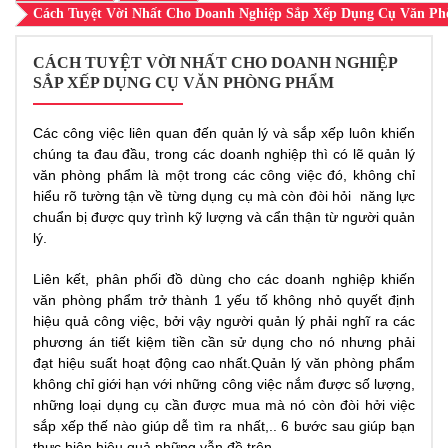
Cách Tuyệt Vời Nhất Cho Doanh Nghiệp Sắp Xếp Dụng Cụ Văn P
CÁCH TUYỆT VỜI NHẤT CHO DOANH NGHIỆP
SẮP XẾP DỤNG CỤ VĂN PHÒNG PHẨM
Các công việc liên quan đến quản lý và sắp xếp luôn khiến
chúng ta đau đầu, trong các doanh nghiệp thì có lẽ quản lý
văn phòng phẩm là một trong các công việc đó, không chỉ
hiểu rõ tường tận về từng dụng cụ mà còn đòi hỏi năng lực
chuẩn bị được quy trình kỹ lượng và cẩn thận từ người quản
lý.
Liên kết, phân phối đồ dùng cho các doanh nghiệp khiến
văn phòng phẩm trở thành 1 yếu tố không nhỏ quyết định
hiệu quả công việc, bởi vậy người quản lý phải nghĩ ra các
phương án tiết kiệm tiền cần sử dụng cho nó nhưng phải
đạt hiệu suất hoạt động cao nhất.Quản lý văn phòng phẩm
không chỉ giới hạn với những công việc nắm được số lượng,
những loại dụng cụ cần được mua mà nó còn đòi hởi việc
sắp xếp thế nào giúp dễ tìm ra nhất,.. 6 bước sau giúp bạn
thực hiện hiệu quả những vẫn đề trên.