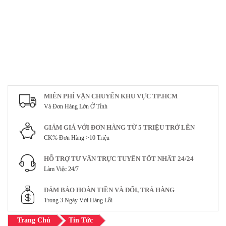
MIỄN PHÍ VẬN CHUYỂN KHU VỰC TP.HCM
Và Đơn Hàng Lớn Ở Tỉnh
GIẢM GIÁ VỚI ĐƠN HÀNG TỪ 5 TRIỆU TRỞ LÊN
CK% Đơn Hàng >10 Triệu
HỖ TRỢ TƯ VẤN TRỰC TUYẾN TỐT NHẤT 24/24
Làm Việc 24/7
ĐẢM BẢO HOÀN TIỀN VÀ ĐỔI, TRẢ HÀNG
Trong 3 Ngày Với Hàng Lỗi
Trang Chủ
Tin Tức