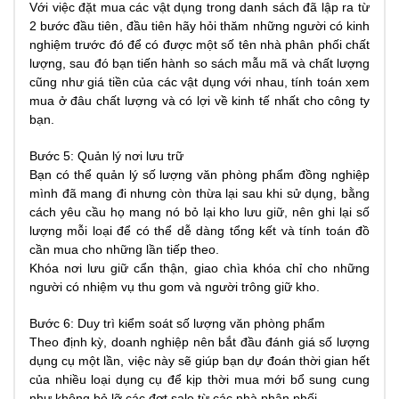
Với việc đặt mua các vật dụng trong danh sách đã lập ra từ
2 bước đầu tiên, đầu tiên hãy hỏi thăm những người có kinh
nghiệm trước đó để có được một số tên nhà phân phối chất
lượng, sau đó bạn tiến hành so sách mẫu mã và chất lượng
cũng như giá tiền của các vật dụng với nhau, tính toán xem
mua ở đâu chất lượng và có lợi về kinh tế nhất cho công ty
bạn.
Bước 5: Quản lý nơi lưu trữ
Bạn có thể quản lý số lượng văn phòng phẩm đồng nghiệp
mình đã mang đi nhưng còn thừa lại sau khi sử dụng, bằng
cách yêu cầu họ mang nó bỏ lại kho lưu giữ, nên ghi lại số
lượng mỗi loại để có thể dễ dàng tổng kết và tính toán đồ
cần mua cho những lần tiếp theo.
Khóa nơi lưu giữ cẩn thận, giao chìa khóa chỉ cho những
người có nhiệm vụ thu gom và người trông giữ kho.
Bước 6: Duy trì kiểm soát số lượng văn phòng phẩm
Theo định kỳ, doanh nghiệp nên bắt đầu đánh giá số lượng
dụng cụ một lần, việc này sẽ giúp bạn dự đoán thời gian hết
của nhiều loại dụng cụ để kịp thời mua mới bổ sung cung
như không bỏ lỡ các đợt sale từ các nhà phân phối.